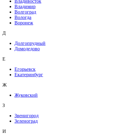
Владивосток
Владимир
Волгоград
Вологда
Воронеж
Д
Долгопрудный
Домодедово
Е
Егорьевск
Екатеринбург
Ж
Жуковский
З
Звенигород
Зеленоград
И