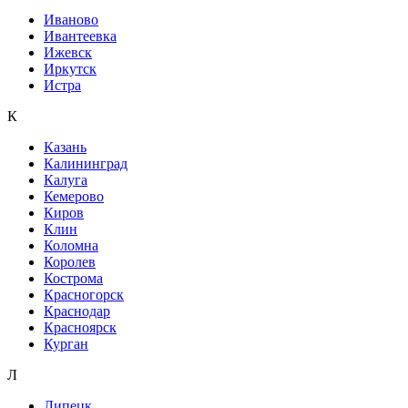
Иваново
Ивантеевка
Ижевск
Иркутск
Истра
К
Казань
Калининград
Калуга
Кемерово
Киров
Клин
Коломна
Королев
Кострома
Красногорск
Краснодар
Красноярск
Курган
Л
Липецк