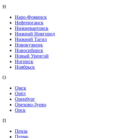
Н
Наро-Фоминск
Нефтеюганск
Нижневартовск
Нижний Новгород
Нижний Тагил
Новокузнецк
Новосибирск
Новый Уренгой
Ногинск
Ноябрьск
О
Омск
Орёл
Оренбург
Орехово-Зуево
Орск
П
Пенза
Пермь