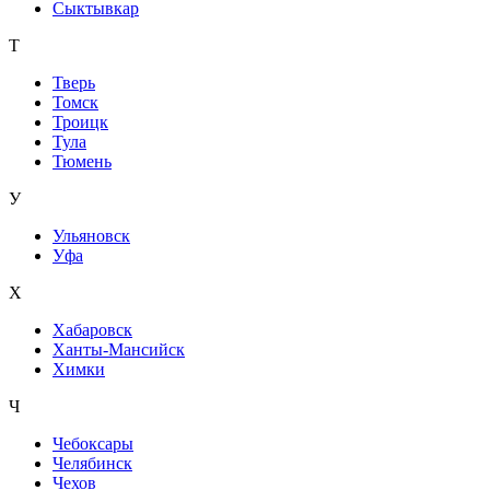
Сыктывкар
Т
Тверь
Томск
Троицк
Тула
Тюмень
У
Ульяновск
Уфа
Х
Хабаровск
Ханты-Мансийск
Химки
Ч
Чебоксары
Челябинск
Чехов