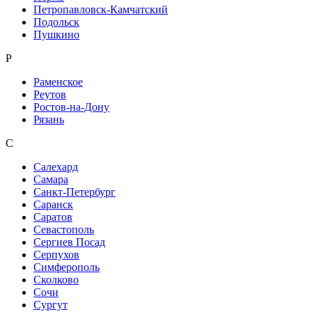
Петропавловск-Камчатский
Подольск
Пушкино
Р
Раменское
Реутов
Ростов-на-Дону
Рязань
С
Салехард
Самара
Санкт-Петербург
Саранск
Саратов
Севастополь
Сергиев Посад
Серпухов
Симферополь
Сколково
Сочи
Сургут