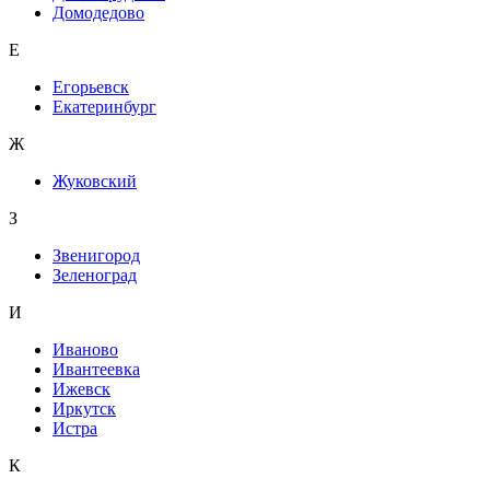
Домодедово
Е
Егорьевск
Екатеринбург
Ж
Жуковский
З
Звенигород
Зеленоград
И
Иваново
Ивантеевка
Ижевск
Иркутск
Истра
К